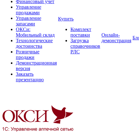
Финансовый учет
Управление
продажами
Управление
Купить
запасами
ОКСи:
Комплект
Мобильный склад
поставки
Онлайн-
Бл
Технологические
Загрузка
демонстрация
достоинства
справочников
Розничные
РЛС
продажи
Демонстрационная
версия
Заказать
презентацию