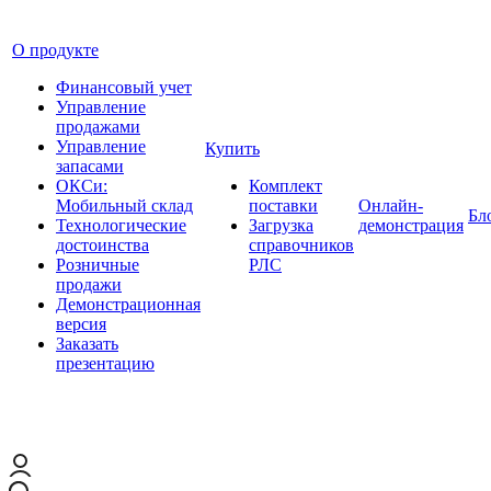
О продукте
Финансовый учет
Управление
продажами
Управление
Купить
запасами
ОКСи:
Комплект
Мобильный склад
поставки
Онлайн-
Бл
Технологические
Загрузка
демонстрация
достоинства
справочников
Розничные
РЛС
продажи
Демонстрационная
версия
Заказать
презентацию