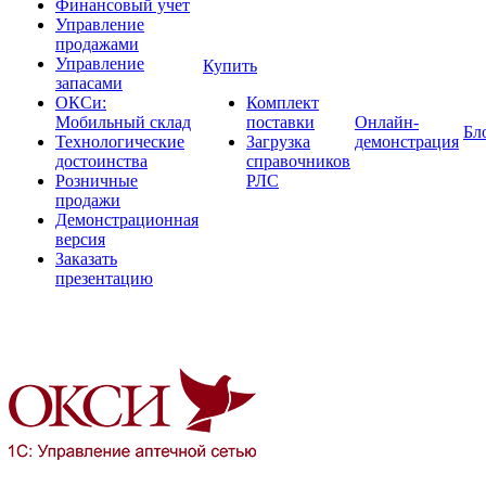
Финансовый учет
Управление
продажами
Управление
Купить
запасами
ОКСи:
Комплект
Мобильный склад
поставки
Онлайн-
Бл
Технологические
Загрузка
демонстрация
достоинства
справочников
Розничные
РЛС
продажи
Демонстрационная
версия
Заказать
презентацию