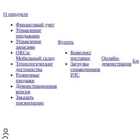
О продукте
Финансовый учет
Управление
продажами
Управление
Купить
запасами
ОКСи:
Комплект
Мобильный склад
поставки
Онлайн-
Бл
Технологические
Загрузка
демонстрация
достоинства
справочников
Розничные
РЛС
продажи
Демонстрационная
версия
Заказать
презентацию