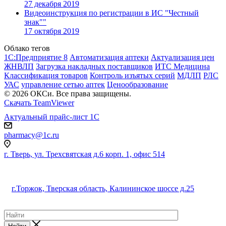
27 декабря 2019
Видеоинструкция по регистрации в ИС "Честный
знак""
17 октября 2019
Облако тегов
1С:Предприятие 8
Автоматизация аптеки
Актуализация цен
ЖНВЛП
Загрузка накладных поставщиков
ИТС Медицина
Классификация товаров
Контроль изъятых серий
МДЛП
РЛС
УАС
управление сетью аптек
Ценообразование
© 2026 ОКСи. Все права защищены.
Скачать TeamViewer
Актуальный прайс-лист 1С
pharmacy@1c.ru
г. Тверь, ул. Трехсвятская д.6 корп. 1, офис 514
г.Торжок, Тверская область, Калининское шоссе д.25