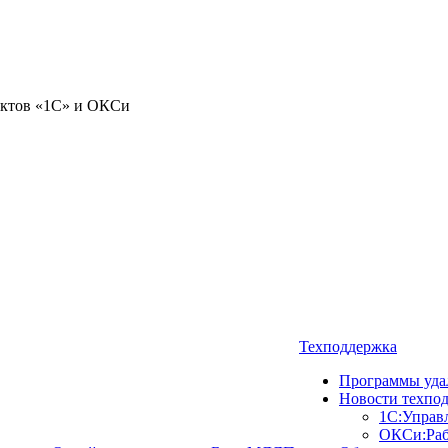
уктов «1С» и ОКСи
Техподдержка
Программы уда
Новости техпо
1С:Управ
ОКСи:Раб