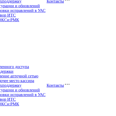
ехподдержку
Контакты
гурации и обновлений
новки исправлений в УАС
овор ИТС
 ОКСи:РМК
ленного доступа
ддержки
ление аптечной сетью
очее место кассира
ехподдержку
Контакты
гурации и обновлений
новки исправлений в УАС
овор ИТС
 ОКСи:РМК