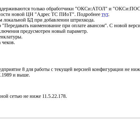
оддерживаются только обработчики "ОКСи:АТОЛ" и "ОКСи:ПОС
енности новой ЦН "Адрес ТС ПИоТ". Подробнее
тут
.
м локальной БД при добавлении штрихкода.
ередавать наименование при оплате авансом". С новой версией
включения предусмотрен новый параметр.
енклатуры.
 чеков.
приятие 8 для работы с текущей версией конфигурации не ниже
.1989 и выше.
ой сетью не ниже 11.5.22.178.