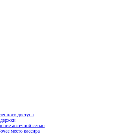
ленного доступа
ддержки
ление аптечной сетью
очее место кассира