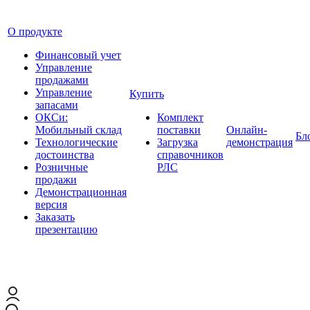
О продукте
Финансовый учет
Управление
продажами
Управление
Купить
запасами
ОКСи:
Комплект
Мобильный склад
поставки
Онлайн-
Бл
Технологические
Загрузка
демонстрация
достоинства
справочников
Розничные
РЛС
продажи
Демонстрационная
версия
Заказать
презентацию