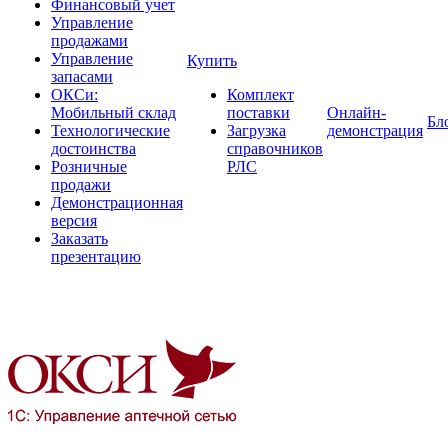
Финансовый учет
Управление
продажами
Управление
Купить
запасами
ОКСи:
Комплект
Мобильный склад
поставки
Онлайн-
Бл
Технологические
Загрузка
демонстрация
достоинства
справочников
Розничные
РЛС
продажи
Демонстрационная
версия
Заказать
презентацию